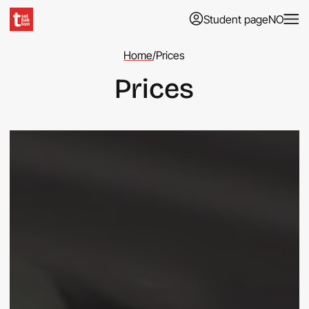
Student page
NO
Home
/
Prices
Prices