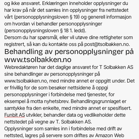
og ikke ansvaret. Erklæringen inneholder opplysninger du
har krav på når det samles inn opplysninger fra nettstedet
vårt (personopplysningsloven § 19) og generell informasjon
om hvordan vi behandler personopplysninger
(personopplysningsloven § 18 1. ledd).
Dersom du har spørsmål, eller vil utøve dine rettigheter som
registrert, så kan du kontakte oss på post@tsolbakken.no.
Behandling av personopplysninger på
www.tsolbakken.no
Webredaktøren har det daglige ansvaret for T Solbakken AS
sine behandlinger av personopplysninger på
www.tsolbakken.no, med mindre annet er oppgitt under. Det
er frivillig for de som besøker nettsidene å oppgi
personopplysninger i forbindelse med tjenester, for
eksempel å motta nyhetsbrev. Behandlingsgrunnlaget er
samtykke fra den enkelte, med mindre annet er spesifisert.
Funbit AS
utvikler, behandler data og vedlikeholder dette
nettstedet på vegne av T. Solbakken AS.
Opplysninger som samles inn i forbindelse med drift av
nettsted, lagres på servere som driftes av Amazon Web