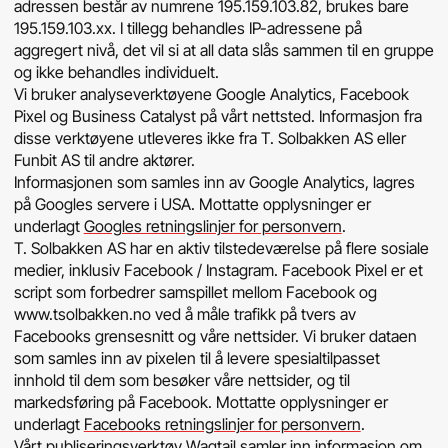
adressen består av numrene 195.159.103.82, brukes bare
195.159.103.xx. I tillegg behandles IP-adressene på
aggregert nivå, det vil si at all data slås sammen til en gruppe
og ikke behandles individuelt.
Vi bruker analyseverktøyene Google Analytics, Facebook
Pixel og Business Catalyst på vårt nettsted. Informasjon fra
disse verktøyene utleveres ikke fra T. Solbakken AS eller
Funbit AS til andre aktører.
Informasjonen som samles inn av Google Analytics, lagres
på Googles servere i USA. Mottatte opplysninger er
underlagt
Googles retningslinjer for personvern
.
T. Solbakken AS har en aktiv tilstedeværelse på flere sosiale
medier, inklusiv Facebook / Instagram. Facebook Pixel er et
script som forbedrer samspillet mellom Facebook og
www.tsolbakken.no ved å måle trafikk på tvers av
Facebooks grensesnitt og våre nettsider. Vi bruker dataen
som samles inn av pixelen til å levere spesialtilpasset
innhold til dem som besøker våre nettsider, og til
markedsføring på Facebook. Mottatte opplysninger er
underlagt
Facebooks retningslinjer for personvern
.
Vårt publiseringsverktøy Wagtail samler inn informasjon om,