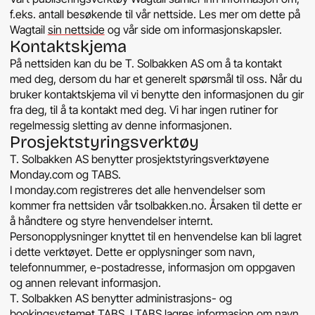
f.eks. antall besøkende til vår nettside. Les mer om dette på
Wagtail
sin nettside
og vår side om informasjonskapsler.
Kontaktskjema
På nettsiden kan du be T. Solbakken AS om å ta kontakt
med deg, dersom du har et generelt spørsmål til oss. Når du
bruker kontaktskjema vil vi benytte den informasjonen du gir
fra deg, til å ta kontakt med deg. Vi har ingen rutiner for
regelmessig sletting av denne informasjonen.
Prosjektstyringsverktøy
T. Solbakken AS benytter prosjektstyringsverktøyene
Monday.com og TABS.
I monday.com registreres det alle henvendelser som
kommer fra nettsiden vår tsolbakken.no. Årsaken til dette er
å håndtere og styre henvendelser internt.
Personopplysninger knyttet til en henvendelse kan bli lagret
i dette verktøyet. Dette er opplysninger som navn,
telefonnummer, e-postadresse, informasjon om oppgaven
og annen relevant informasjon.
T. Solbakken AS benytter administrasjons- og
bookingsystemet TABS. I TABS lagres informasjon om navn,