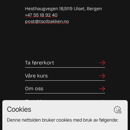
Hesthaugvegen 18,
5119 Ulset, Bergen
+47 55 18 92 40
post@tsolbakken.no
Ta førerkort
Våre kurs
Om oss
Elevside
Bestill time
Priser