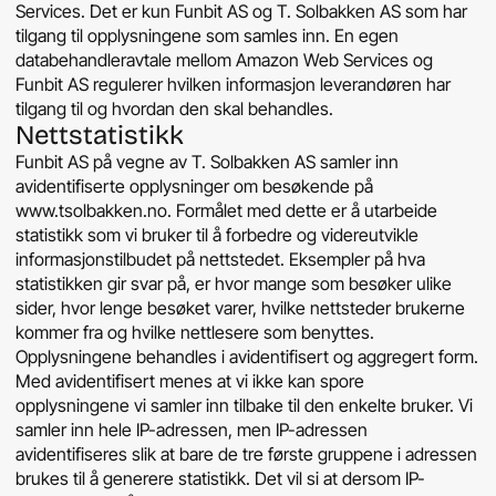
Services. Det er kun Funbit AS og T. Solbakken AS som har
tilgang til opplysningene som samles inn. En egen
databehandleravtale mellom Amazon Web Services og
Funbit AS regulerer hvilken informasjon leverandøren har
tilgang til og hvordan den skal behandles.
Nettstatistikk
Funbit AS på vegne av T. Solbakken AS samler inn
avidentifiserte opplysninger om besøkende på
www.tsolbakken.no. Formålet med dette er å utarbeide
statistikk som vi bruker til å forbedre og videreutvikle
informasjonstilbudet på nettstedet. Eksempler på hva
statistikken gir svar på, er hvor mange som besøker ulike
sider, hvor lenge besøket varer, hvilke nettsteder brukerne
kommer fra og hvilke nettlesere som benyttes.
Opplysningene behandles i avidentifisert og aggregert form.
Med avidentifisert menes at vi ikke kan spore
opplysningene vi samler inn tilbake til den enkelte bruker. Vi
samler inn hele IP-adressen, men IP-adressen
avidentifiseres slik at bare de tre første gruppene i adressen
brukes til å generere statistikk. Det vil si at dersom IP-