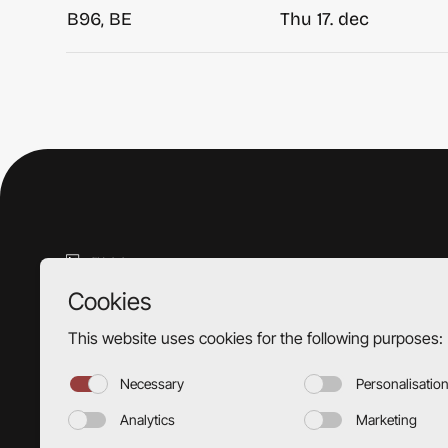
B96, BE
Thu 17. dec
Hesthaugvegen 18,
5119 Ulset, Bergen
+47 55 18 92 40
post@tsolbakken.no