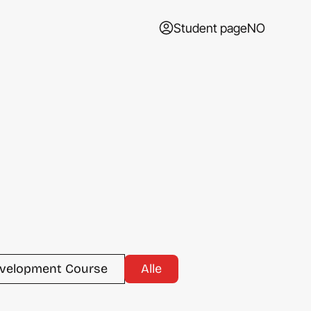
Student page
NO
evelopment Course
Alle