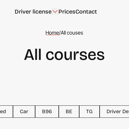
Driver license
Prices
Contact
Home
/
All couses
All courses
ed
Car
B96
BE
TG
Driver D