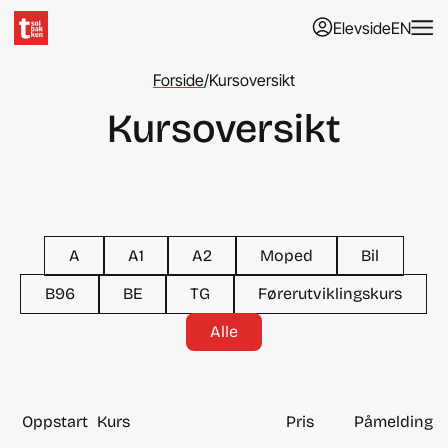
Elevside
EN
Forside
/
Kursoversikt
Kursoversikt
A
A1
A2
Moped
Bil
B96
BE
TG
Førerutviklingskurs
Alle
Oppstart
Kurs
Pris
Påmelding