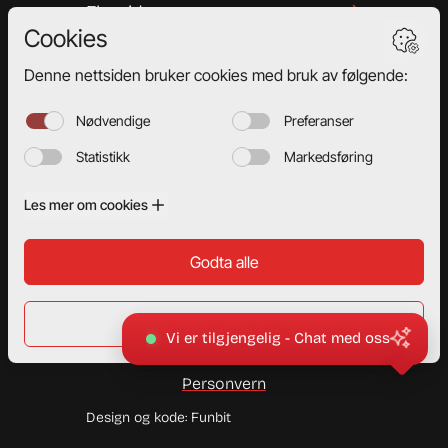
Elevside
Bestill time
Priser
Kontakt oss
Aktuelt
Ofte stilte spørsmål
Trafikkskole Åsane
Vi er tilgjengelig - Chat med oss
T.Solbakken AS © 2026
Personvern
Design og kode: Funbit