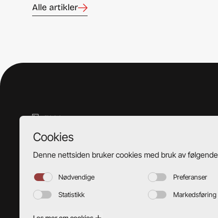
Alle artikler
Hesthaugvegen 18,
5119 Ulset, Bergen
+47 55 18 92 40
post@tsolbakken.no