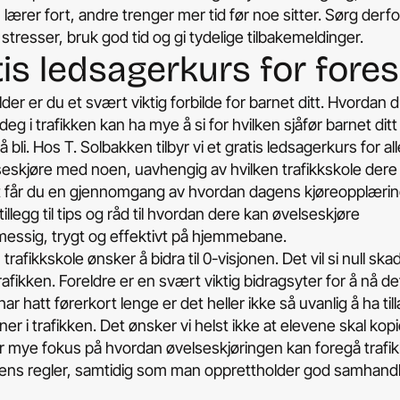
 lærer fort, andre trenger mer tid før noe sitter. Sørg derfor
 stresser, bruk god tid og gi tydelige tilbakemeldinger.
is ledsagerkurs for fores
der er du et svært viktig forbilde for barnet ditt. Hvordan 
deg i trafikken kan ha mye å si for hvilken sjåfør barnet dit
 bli. Hos T. Solbakken tilbyr vi et gratis ledsagerkurs for a
seskjøre med noen, uavhengig av hvilken trafikkskole dere t
t får du en gjennomgang av hvordan dagens kjøreopplæri
 tillegg til tips og råd til hvordan dere kan øvelseskjøre
essig, trygt og effektivt på hjemmebane.
trafikkskole ønsker å bidra til 0-visjonen. Det vil si null sk
trafikken. Foreldre er en svært viktig bidragsyter for å nå de
r hatt førerkort lenge er det heller ikke så uvanlig å ha til
er i trafikken. Det ønsker vi helst ikke at elevene skal kopi
r mye fokus på hvordan øvelseskjøringen kan foregå trafik
gens regler, samtidig som man opprettholder god samhand