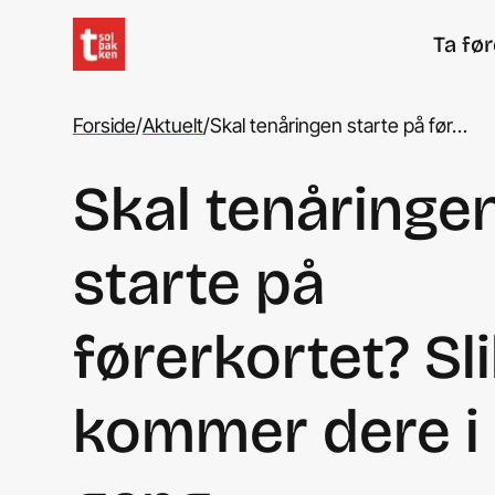
Ta fø
Forside
/
Aktuelt
/
Skal tenåringen starte på før…
Skal tenåringe
starte på
førerkortet? Sl
kommer dere i