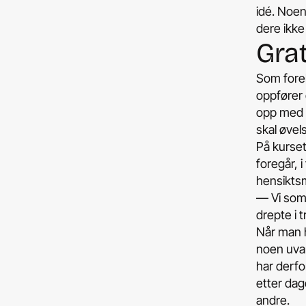
idé. Noen
dere ikke
Grat
Som forel
oppfører 
opp med å
skal øvel
På kurse
foregår, i
hensiktsm
­— Vi som 
drepte i 
Når man ha
noen uvan
har derfo
etter da
andre.