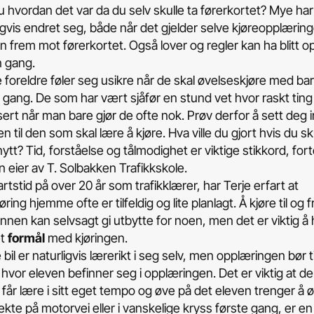
 hvordan det var da du selv skulle ta førerkortet? Mye har
gvis endret seg, både når det gjelder selve kjøreopplærin
 frem mot førerkortet. Også lover og regler kan ha blitt o
n gang.
foreldre føler seg usikre når de skal øvelseskjøre med bar
e gang. De som har vært sjåfør en stund vet hvor raskt ting 
ert når man bare gjør de ofte nok. Prøv derfor å sett deg i
n til den som skal lære å kjøre. Hva ville du gjort hvis du sk
ytt? Tid, forståelse og tålmodighet er viktige stikkord, fort
 eier av T. Solbakken Trafikkskole.
rtstid på over 20 år som trafikklærer, har Terje erfart at
ring hjemme ofte er tilfeldig og lite planlagt. Å kjøre til og f
l annen kan selvsagt gi utbytte for noen, men det er viktig å
et
formål
med kjøringen.
 bil er naturligvis lærerikt i seg selv, men opplæringen bør 
 hvor eleven befinner seg i opplæringen. Det er viktig at 
e får lære i sitt eget tempo og øve på det eleven trenger å 
rekte på motorvei eller i vanskelige kryss første gang, er en 