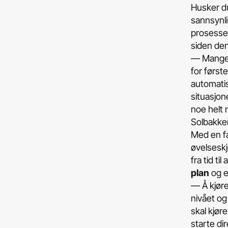
Husker du
sannsynli
prosessen
siden de
­— Mange 
for først
automatis
situasjone
noe helt n
Solbakken
Med en fa
øvelseskjø
fra tid ti
plan
og 
­— Å kjøre
nivået og
skal kjør
starte di