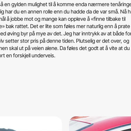
å en gylden mulighet til å komme enda nærmere tenåringe
lig har du en annen rolle enn du hadde da de var små. Nå h
 mål å jobbe mot og mange kan oppleve å «finne tilbake til
» bak rattet. Det er lite som føles mer naturlig enn å prate 
ed øving byr på mye av det. Jeg har inntrykk av at både fo
lv setter stor pris på denne tiden. Plutselig er det over, og
 skal ut på veien alene. Da føles det godt at å vite at du
rt en forskjell underveis.