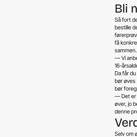
Bli
Så fort d
bestille d
førerprøv
få konkre
sammen.
­— Vi anb
16-årsald
Da får du
bør øves 
bør foreg
­— Det er
øver, jo 
denne pro
Ver
Selv om ø