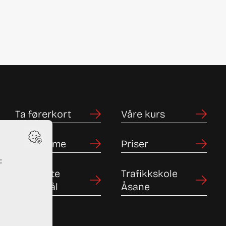
Ta førerkort
Våre kurs
Bestill time
Priser
Ofte stilte
Trafikkskole
spørsmål
Åsane