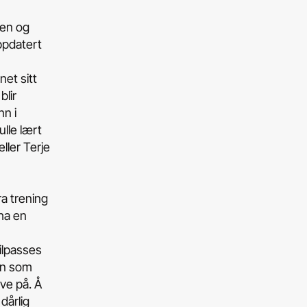
gen og
ppdatert
net sitt
blir
nn i
ulle lært
eller Terje
ra trening
 ha en
tilpasses
den som
øve på. Å
dårlig