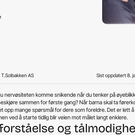
e
v T.Solbakken AS
Sist oppdatert
8. 
du nervøsiteten komme snikende når du tenker på øyeblik
seskjøre sammen for første gang? Når barna skal ta førerk
t opp mange spørsmål for dere som foreldre. Det er lett å
en ved å starte tidlig blir veien mot målet langt enklere.
 forståelse og tålmodighe