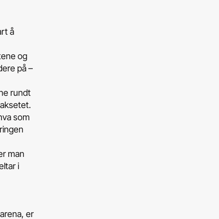
rt å
etene og
idere på –
rne rundt
baksetet.
 hva som
øringen
mer man
ltar i
arena, er