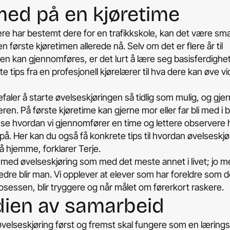
 med på en kjøretime
ere har bestemt dere for en trafikkskole, kan det være sma
en første kjøretimen allerede nå. Selv om det er flere år til
en kan gjennomføres, er det lurt å lære seg basisferdigh
te tips fra en profesjonell kjørelærer til hva dere kan øve v
efaler å starte øvelseskjøringen så tidlig som mulig, og gje
eren. På første kjøretime kan gjerne mor eller far bli med i 
 se hvordan vi gjennomfører en time og lettere observere
på. Her kan du også få konkrete tips til hvordan øvelseskj
å hjemme, forklarer Terje.
 med øvelseskjøring som med det meste annet i livet; jo 
bedre blir man. Vi opplever at elever som har foreldre som de
sessen, blir tryggere og når målet om førerkort raskere.
dien av samarbeid
velseskjøring først og fremst skal fungere som en lærings