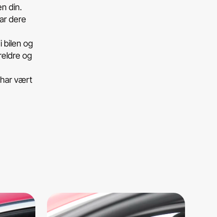
n din.
ar dere
i bilen og
reldre og
 har vært