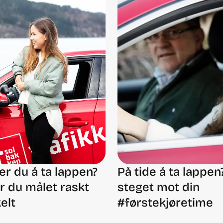
er du å ta lappen?
På tide å ta lappen
år du målet raskt
steget mot din
elt
#førstekjøretime