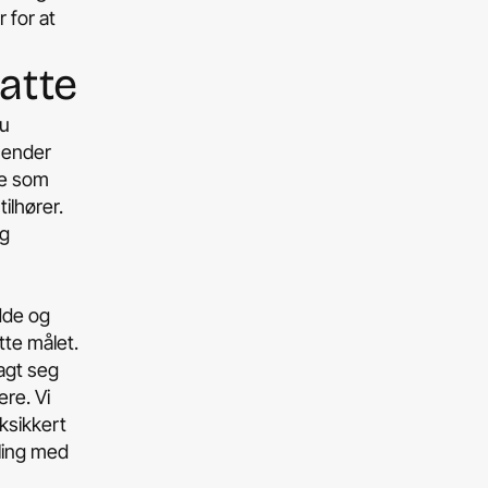
 for at
atte
du
t ender
lle som
ilhører.
ng
adde og
tte målet.
lagt seg
ere. Vi
ksikkert
ling med