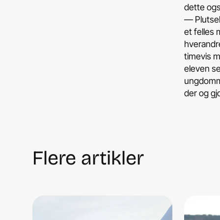
dette ogs
­— Plutse
et felles
hverandre
timevis m
eleven se
ungdommen
der og gjo
Flere artikler