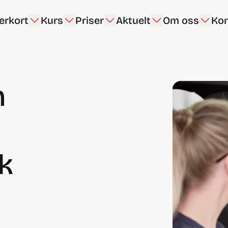
rerkort
Kurs
Priser
Aktuelt
Om oss
Kon
n
ik