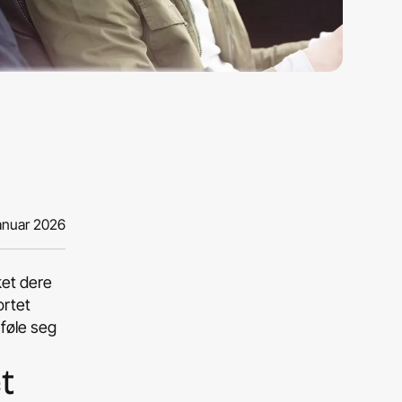
januar 2026
ket dere
ortet
 føle seg
t