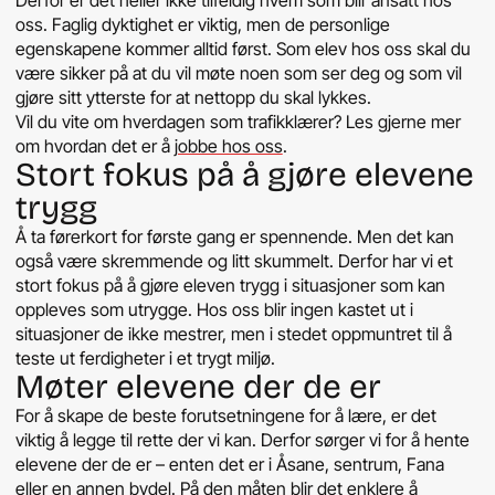
oss. Faglig dyktighet er viktig, men de personlige
egenskapene kommer alltid først. Som elev hos oss skal du
være sikker på at du vil møte noen som ser deg og som vil
gjøre sitt ytterste for at nettopp du skal lykkes.
Vil du vite om hverdagen som trafikklærer? Les gjerne mer
om hvordan det er å
jobbe hos oss
.
Stort fokus på å gjøre elevene
trygg
Å ta førerkort for første gang er spennende. Men det kan
også være skremmende og litt skummelt. Derfor har vi et
stort fokus på å gjøre eleven trygg i situasjoner som kan
oppleves som utrygge. Hos oss blir ingen kastet ut i
situasjoner de ikke mestrer, men i stedet oppmuntret til å
teste ut ferdigheter i et trygt miljø.
Møter elevene der de er
For å skape de beste forutsetningene for å lære, er det
viktig å legge til rette der vi kan. Derfor sørger vi for å hente
elevene der de er – enten det er i Åsane, sentrum, Fana
eller en annen bydel. På den måten blir det enklere å