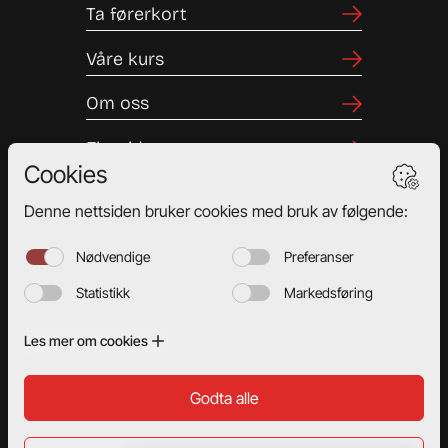
Ta førerkort
Våre kurs
Om oss
Elevside
Bestill time
Priser
Kontakt oss
Aktuelt
Ofte stilte spørsmål
Trafikkskole Åsane