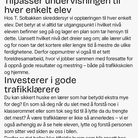
Tilpasser undervisningen til
hver enkelt elev
Hos T. Solbakken skreddersyr vi opplæringen til hver enkelt
elev. Det betyr at vi alltid tar utgangspunkt i hvilket nivå
eleven befinner seg på og lager en plan som tar hensyn til
dette. Uansett hvilket nivå det dreier seg om; alle lærer ulikt
og for noen tar det kortere eller lengre tid å mestre de ulike
ferdighetene. Derfor oppmuntrer vi også til et tett
foreldresamarbeid, hvor vi jobber sammen med foresatte for
å oppnå gode resultater og mestring – både på trafikkskolen
og hjemme.
Investerer i gode
trafikklærere
Du kan sikkert huske en lærer som har betydd ekstra mye
for deg? En som så deg når du slet med å forstå noe i
klasserommet eller som tok seg tid til å lytte da du trengte
det mest? Å være trafikklærer er ikke så annerledes – vi er
også avhengig av å se hele eleven, lytte og forstå personen
som sitter ved siden av oss i bilen.
Derfor er det heller ikke tilfeldig hvem som blir ansatt hos