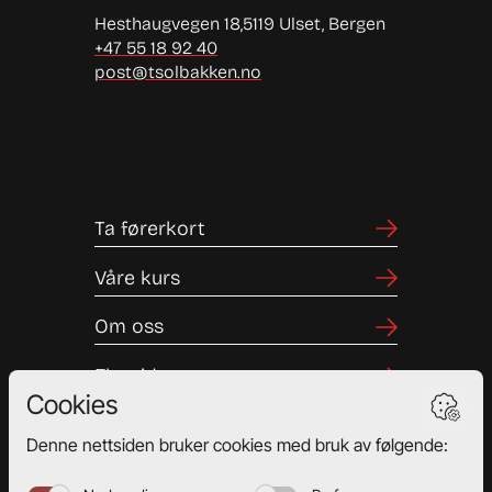
Hesthaugvegen 18,
5119 Ulset, Bergen
+47 55 18 92 40
post@tsolbakken.no
Ta førerkort
Våre kurs
Om oss
Elevside
Bestill time
Priser