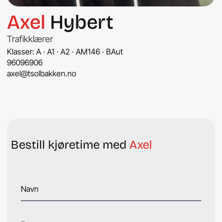
Axel
Hybert
Trafikklærer
Klasser: A · A1 · A2 · AM146 · BAut
96096906
axel@tsolbakken.no
Bestill kjøretime med
Axel
Navn