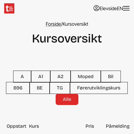
Elevside
EN
Forside
/
Kursoversikt
Kursoversikt
A
A1
A2
Moped
Bil
B96
BE
TG
Førerutviklingskurs
Alle
Oppstart
Kurs
Pris
Påmelding