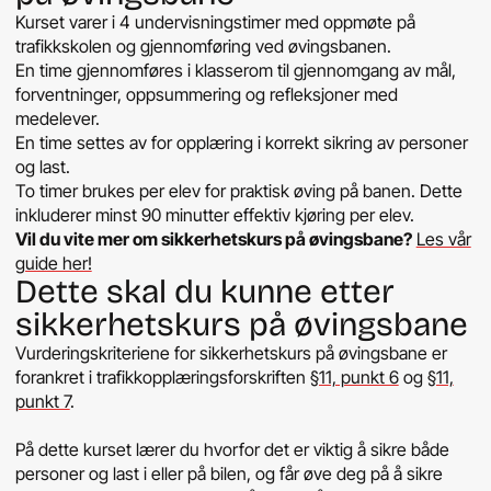
Kurset varer i 4 undervisningstimer med oppmøte på
trafikkskolen og gjennomføring ved øvingsbanen.
En time gjennomføres i klasserom til gjennomgang av mål,
forventninger, oppsummering og refleksjoner med
medelever.
En time settes av for opplæring i korrekt sikring av personer
og last.
To timer brukes per elev for praktisk øving på banen. Dette
inkluderer minst 90 minutter effektiv kjøring per elev.
Vil du vite mer om sikkerhetskurs på øvingsbane?
Les vår
guide her!
Dette skal du kunne etter
sikkerhetskurs på øvingsbane
Vurderingskriteriene for sikkerhetskurs på øvingsbane er
forankret i trafikkopplæringsforskriften
§11, punkt 6
og
§11,
punkt 7
.
På dette kurset lærer du hvorfor det er viktig å sikre både
personer og last i eller på bilen, og får øve deg på å sikre