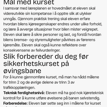
Mål med kurset
I samsvar med læreplanen er hovedmålet at eleven skal
videreutvikle sin kompetanse i å opptre slik at ulykker
unngås. Gjennom praktisk trening skal eleven erfare
hvordan bilens kjøreegenskaper endres under ulike forhold,
og lære å avverge situasjoner hvor bilen mister veigrepet.
Eleven skal lære å sikre personer og last, og forstå hvordan
bilens bremse- og styremuligheter påvirkes av førerens
kjøremåte. Eleven skal også kunne reflektere over
konsekvensene av feilvurderinger.
Slik forbereder du deg før
sikkerhetskurset på
øvingsbane
For å kunne gjennomføre kurset, må man ha nådd målene
for trinn 2 og de øvrige delene av trinn 3 av
trafikkopplæringen.
Teknisk ferdighetsnivå:
Eleven må ha god nok kjøreteknisk
kontroll for å kunne utføre øvelsene på banen selvstendig.
Forberedelse:
Eleven bør sette seg inn i målene for kurset