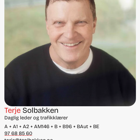
Terje
Solbakken
Daglig leder og trafikklærer
A + A1 + A2 + AM146 + B + B96 + BAut + BE
97 68 85 60